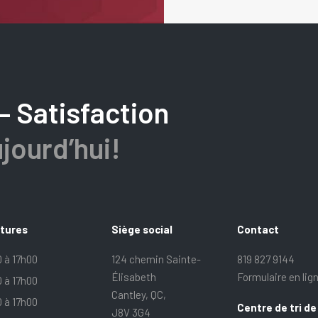
– Satisfaction
jourd’hui!
rtures
Siège social
Contact
 à 17h00
124 chemin Sainte-
819 827 9144
Élisabeth
Formulaire en lig
 à 17h00
Cantley, QC,
 à 17h00
Centre de tri de
J8V 3G4