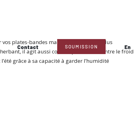
rer vos plates-bandes mais offre beaucoup plus
Contact
SOUMISSION
En
sherbant, il agit aussi comme protecteur contre le froid
 l’été grâce à sa capacité à garder l’humidité