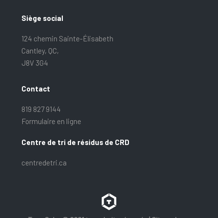
Siège social
124 chemin Sainte-Élisabeth
Cantley, QC,
J8V 3G4
Contact
819 827 9144
Formulaire en ligne
Centre de tri de résidus de CRD
centredetri.ca