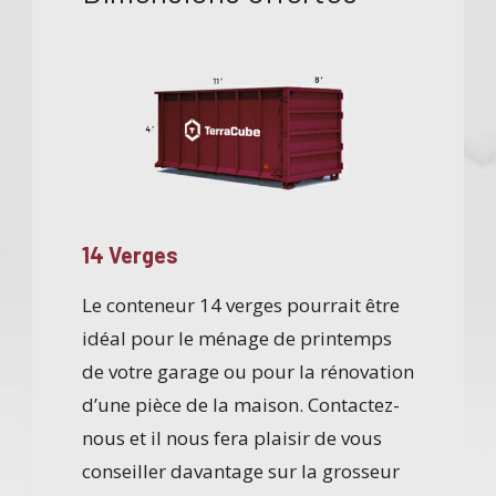
14 Verges
20 Verg
otre plus
Le conteneur 14 verges pourrait être
Le conten
t pour
idéal pour le ménage de printemps
idéal pou
t de
de votre garage ou pour la rénovation
maison e
ure.
d’une pièce de la maison. Contactez-
beaucoup
rons vous
nous et il nous fera plaisir de vous
nous et 
onteneur
conseiller davantage sur la grosseur
la gross