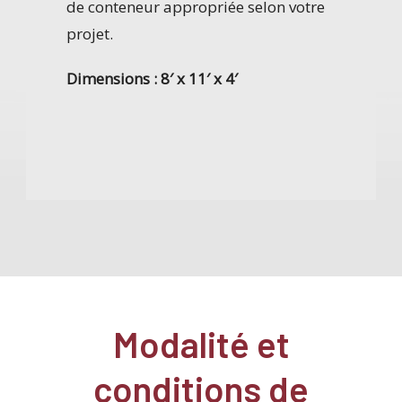
de vos
de conteneur appropriée selon votre
selon l’a
projet.
Dimensions
Dimensions : 8′ x 11′ x 4′
Modalité et
conditions de